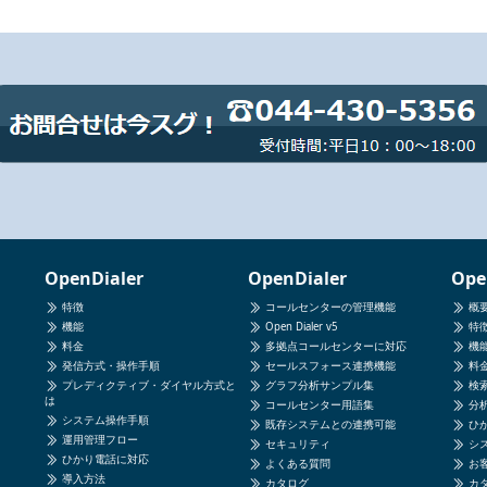
OpenDialer
OpenDialer
Ope
特徴
コールセンターの管理機能
概
機能
Open Dialer v5
特
料金
多拠点コールセンターに対応
機
発信方式・操作手順
セールスフォース連携機能
料
プレディクティブ・ダイヤル方式と
グラフ分析サンプル集
検
は
コールセンター用語集
分
システム操作手順
既存システムとの連携可能
ひ
運用管理フロー
セキュリティ
シ
ひかり電話に対応
よくある質問
お
導入方法
カタログ
カ