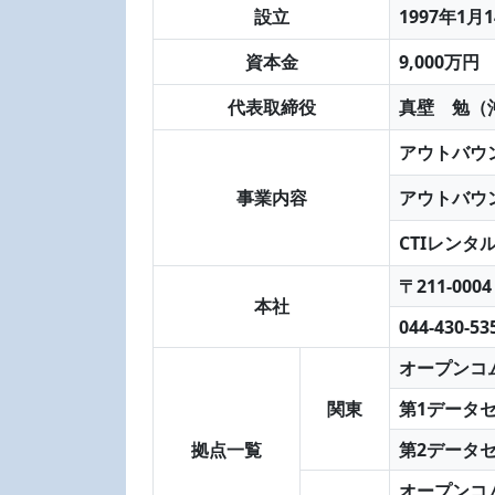
設立
1997年1月
資本金
9,000万円
代表取締役
真壁 勉（
アウトバウ
事業内容
アウトバウ
CTIレンタ
〒211-0
本社
044-430-5
オープンコ
関東
第1データ
拠点一覧
第2データ
オープンコム