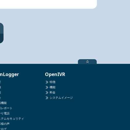
nLogger
OpenIVR
要
特徴
徴
機能
能
料金
金
システムイメージ
索機能
析レポート
かり電話
ステムセキュリティ
客様の声
タログ