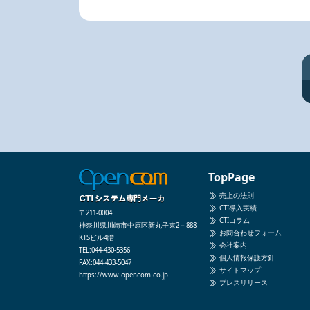
TopPage
売上の法則
CTI導入実績
〒211-0004
CTIコラム
神奈川県川崎市中原区新丸子東2－888
お問合わせフォーム
KTSビル4階
会社案内
TEL:044-430-5356
個人情報保護方針
FAX:044-433-5047
サイトマップ
https://www.opencom.co.jp
プレスリリース